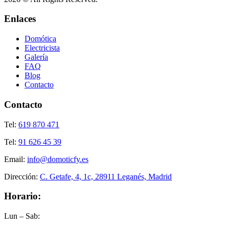
Enlaces
Domótica
Electricista
Galería
FAQ
Blog
Contacto
Contacto
Tel:
619 870 471
Tel:
91 626 45 39
Email:
info@domoticfy.es
Dirección:
C. Getafe, 4, 1c, 28911 Leganés, Madrid
Horario:
Lun – Sab: