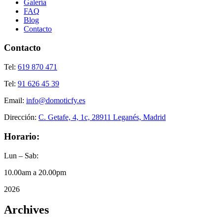
Galería
FAQ
Blog
Contacto
Contacto
Tel:
619 870 471
Tel:
91 626 45 39
Email:
info@domoticfy.es
Dirección:
C. Getafe, 4, 1c, 28911 Leganés, Madrid
Horario:
Lun – Sab:
10.00am a 20.00pm
2026
Archives